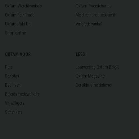
Oxfam-Wereldwinkels
Oxfam Tweedehands
Oxfam Fair Trade
Meld een productklacht
Oxfam Pakt Uit
Vind een winkel
Shop online
OXFAM VOOR
LEES
Pers
Jaarverslag Oxfam België
Scholen
Oxfam Magazine
Bedrijven
Bereikbaarheidsfiche
Beleidsmedewerkers
Vrijwilligers
Schenkers