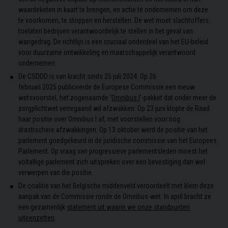
waardeketen in kaart te brengen, en actie te ondernemen om deze
te voorkomen, te stoppen en herstellen. De wet moet slachtoffers
toelaten bedrijven verantwoordelijk te stellen in het geval van
wangedrag. De richtlijn is een cruciaal onderdeel van het EU-beleid
voor duurzame ontwikkeling en maatschappelijk verantwoord
ondernemen.
De CSDDD is van kracht sinds 25 juli 2024. Op 26
februari 2025 publiceerde de Europese Commissie een nieuw
wetsvoorstel, het zogenaamde ‘
Omnibus I
’-pakket dat onder meer de
zorgplichtwet verregaand wil afzwakken. Op 23 juni klopte de Raad
haar positie over Omnibus I af, met voorstellen voor nog
drastischere afzwakkingen. Op 13 oktober werd de positie van het
parlement goedgekeurd in de juridische commissie van het Europees
Parlement. Op vraag van progressieve parlementsleden moest het
voltallige parlement zich uitspreken over een bevestiging dan wel
verwerpen van die positie.
De coalitie van het Belgische middenveld veroordeelt met klem deze
aanpak van de Commissie ronde de Omnibus-wet. In april bracht ze
een gezamenlijk
statement uit waarin we onze standpunten
uiteenzetten
.