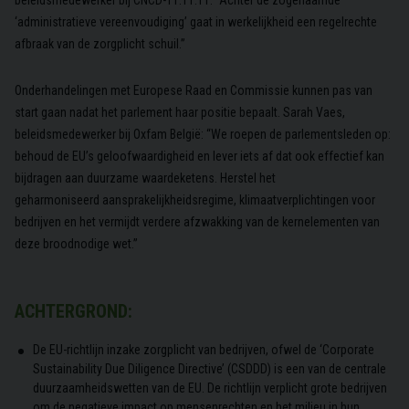
‘administratieve vereenvoudiging’ gaat in werkelijkheid een regelrechte
afbraak van de zorgplicht schuil.”
Onderhandelingen met Europese Raad en Commissie kunnen pas van
start gaan nadat het parlement haar positie bepaalt. Sarah Vaes,
beleidsmedewerker bij Oxfam België: “We roepen de parlementsleden op:
behoud de EU’s geloofwaardigheid en lever iets af dat ook effectief kan
bijdragen aan duurzame waardeketens. Herstel het
geharmoniseerd aansprakelijkheidsregime, klimaatverplichtingen voor
bedrijven en het vermijdt verdere afzwakking van de kernelementen van
deze broodnodige wet.”
ACHTERGROND:
De EU-richtlijn inzake zorgplicht van bedrijven, ofwel de ‘Corporate
Sustainability Due Diligence Directive’ (CSDDD) is een van de centrale
duurzaamheidswetten van de EU. De richtlijn verplicht grote bedrijven
om de negatieve impact op mensenrechten en het milieu in hun