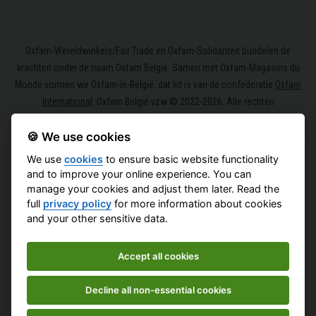
Oxfam-Wereldwinkels/Fair Trade en Oxfam-Solidariteit bundelen de
krachten onder de naam Oxfam België. Samen met Oxfam-Magasins du
Monde vormen we Oxfam-in-België, dat lid is van de confederatie
Oxfam
International
. Oxfam België vzw © 2022-2026. Alle rechten
voorbehouden.
🍪 We use cookies
We use
cookies
to ensure basic website functionality
and to improve your online experience. You can
manage your cookies and adjust them later. Read the
full
privacy policy
for more information about cookies
and your other sensitive data.
Accept all cookies
Decline all non-essential cookies
Legal
Privacybeleid
Cookiebeleid