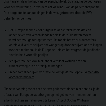
chantage en de uitholling van de zorgplichtwet. Zo staat nu de deur open
voor een verbetering - of verdere afzwakking - van de parlementspositie.
De voorgestelde aanpassingen in de wet, geforceerd door de EVP,
betreffen onder meer:
Het EU-wijde regime voor burgerlijke aansprakelijkheid dat een
lappendeken van verschillende regels in de 27 lidstaten moest
vermijden zou geschrapt worden. Dit maakt het voor slachtoffers
wereldwijd veel moeilijker om wangedrag door bedrijven aan te klagen
voor een rechtbank in de Europese Unie en het vergroot de juridische
onzekerheid voor alle partijen.
Bedrijven zouden ook niet langer verplicht worden om een
klimaatstrategie in de praktijk te brengen.
En het aantal bedrijven voor wie de wet geldt, zou opnieuw
met 70%
worden verminderd
.
“Deze verwerping toont dat heel wat parlementsleden niet bereid zijn de
afbraak van Europese waarborgen op het gebied van mensenrechten,
arbeidsrechten en milieu goed te keuren.”, zegt Sophie Wintgens,
beleidsmedewerker bij CNCD-11.11.11. “Achter de zogenaamde