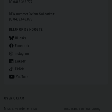
BE 0415.365.777
BTW-nummer Oxfam-Solidariteit:
BE 0408.643.875
BLIJF OP DE HOOGTE
Bluesky
Facebook
Instagram
LinkedIn
TikTok
YouTube
Voet
OVER OXFAM
Missie, waarden en visie
Transparantie en financiering