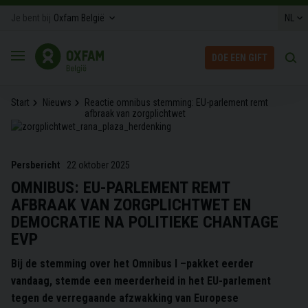
Overslaan
Aa
Topmenu
Je bent bij
Oxfam België
NL
en
naar
de
Secundair
ZOEK
DOE EEN GIFT
inhoud
hoofdnavigatie
gaan
KRUIMELPAD
Start
Nieuws
Reactie omnibus stemming: EU-parlement remt
afbraak van zorgplichtwet
Persbericht
22 oktober 2025
OMNIBUS: EU-PARLEMENT REMT
AFBRAAK VAN ZORGPLICHTWET EN
DEMOCRATIE NA POLITIEKE CHANTAGE
EVP
Bij de stemming over het Omnibus I –pakket eerder
vandaag, stemde een meerderheid in het EU-parlement
tegen de verregaande afzwakking van Europese