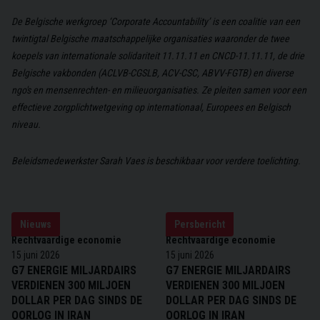
De Belgische werkgroep ‘Corporate Accountability’ is een coalitie van een
twintigtal Belgische maatschappelijke organisaties waaronder de twee
koepels van internationale solidariteit 11.11.11 en CNCD-11.11.11, de drie
Belgische vakbonden (ACLVB-CGSLB, ACV-CSC, ABVV-FGTB) en diverse
ngo's en mensenrechten- en milieuorganisaties. Ze pleiten samen voor een
effectieve zorgplichtwetgeving op internationaal, Europees en Belgisch
niveau.
Beleidsmedewerkster Sarah Vaes is beschikbaar voor verdere toelichting.
Nieuws
Persbericht
Rechtvaardige economie
Rechtvaardige economie
15 juni 2026
15 juni 2026
G7 ENERGIE MILJARDAIRS
G7 ENERGIE MILJARDAIRS
VERDIENEN 300 MILJOEN
VERDIENEN 300 MILJOEN
DOLLAR PER DAG SINDS DE
DOLLAR PER DAG SINDS DE
OORLOG IN IRAN
OORLOG IN IRAN