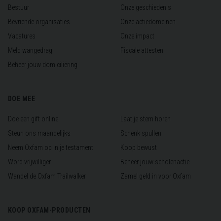
Bestuur
Onze geschiedenis
Bevriende organisaties
Onze actiedomeinen
Vacatures
Onze impact
Meld wangedrag
Fiscale attesten
Beheer jouw domiciliëring
DOE MEE
Doe een gift online
Laat je stem horen
Steun ons maandelijks
Schenk spullen
Neem Oxfam op in je testament
Koop bewust
Word vrijwilliger
Beheer jouw scholenactie
Wandel de Oxfam Trailwalker
Zamel geld in voor Oxfam
KOOP OXFAM-PRODUCTEN